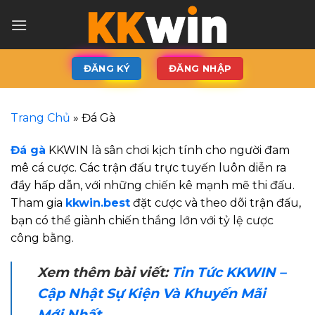
ĐĂNG KÝ
ĐĂNG NHẬP
Trang Chủ
»
Đá Gà
Đá gà
KKWIN là sân chơi kịch tính cho người đam
mê cá cược. Các trận đấu trực tuyến luôn diễn ra
đầy hấp dẫn, với những chiến kê mạnh mẽ thi đấu.
Tham gia
kkwin.best
đặt cược và theo dõi trận đấu,
bạn có thể giành chiến thắng lớn với tỷ lệ cược
công bằng.
Xem thêm bài viết:
Tin Tức KKWIN –
Cập Nhật Sự Kiện Và Khuyến Mãi
Mới Nhất