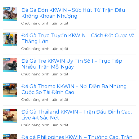
Đá Gà Đòn KKWIN – Sức Hút Từ Trận Đấu
Không Khoan Nhượng
Chức năng bình luận bị tắt
ở
Đá
Gà
Đá Gà Trực Tuyến KKWIN – Cách Đặt Cược Và
Đòn
Thắng Lớn
KKWIN
Chức năng bình luận bị tắt
ở
–
Đá
Sức
Gà
Đá Gà Tre KKWIN Uy Tín Số 1 – Trực Tiếp
Hút
Trực
Từ
Nhiều Trận Mỗi Ngày
Tuyến
Trận
Chức năng bình luận bị tắt
ở
KKWIN
Đấu
Đá
–
Không
Gà
Đá Gà Thomo KKWIN – Nơi Diễn Ra Những
Cách
Khoan
Tre
Đặt
Cuộc So Tài Đỉnh Cao
Nhượng
KKWIN
Cược
Chức năng bình luận bị tắt
ở
Uy
Và
Đá
Tín
Thắng
Gà
Đá Gà Thailand KKWIN – Trận Đấu Đỉnh Cao,
Số
Lớn
Thomo
1
Live 4K Sắc Nét
KKWIN
–
Chức năng bình luận bị tắt
ở
–
Trực
Đá
Nơi
Tiếp
Gà
Đá gà Philippines KKWIN – Thưởng Cao, Trận
Diễn
Nhiều