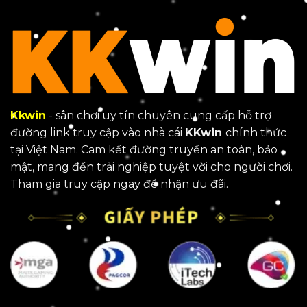
Kkwin
- sân chơi uy tín chuyên cung cấp hỗ trợ
đường link truy cập vào nhà cái
KKwin
chính thức
tại Việt Nam. Cam kết đường truyền an toàn, bảo
mật, mang đến trải nghiệp tuyệt vời cho người chơi.
Tham gia truy cập ngay để nhận ưu đãi.