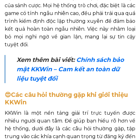
của sảnh cược. Mọi hệ thống trò chơi, đặc biệt là các
game có tính ngẫu nhiên cao, đều phải trải qua quá
trình kiểm định độc lập thường xuyên để đảm bảo
kết quả hoàn toàn ngẫu nhiên. Việc này nhằm loại
bỏ mọi nghi ngờ về gian lận, mang lại sự tin cậy
tuyệt đối.
Xem thêm bài viết:
Chính sách bảo
mật KKWin – Cam kết an toàn dữ
liệu tuyệt đối
😍Các câu hỏi thường gặp khi giới thiệu
KKWin
KKWin là một nền tảng giải trí trực tuyến được
nhiều người quan tâm. Để giúp bạn hiểu rõ hơn về
hệ thống, dưới đây là các câu hỏi thường gặp, tập
trung vào các khía cạnh quan trọng từ đăng ký đến