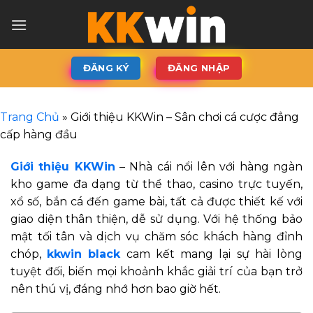
ĐĂNG KÝ
ĐĂNG NHẬP
Trang Chủ
»
Giới thiệu KKWin – Sân chơi cá cược đẳng
cấp hàng đầu
Giới thiệu KKWin
– Nhà cái nổi lên với hàng ngàn
kho game đa dạng từ thể thao, casino trực tuyến,
xổ số, bắn cá đến game bài, tất cả được thiết kế với
giao diện thân thiện, dễ sử dụng. Với hệ thống bảo
mật tối tân và dịch vụ chăm sóc khách hàng đỉnh
chóp,
kkwin black
cam kết mang lại sự hài lòng
tuyệt đối, biến mọi khoảnh khắc giải trí của bạn trở
nên thú vị, đáng nhớ hơn bao giờ hết.