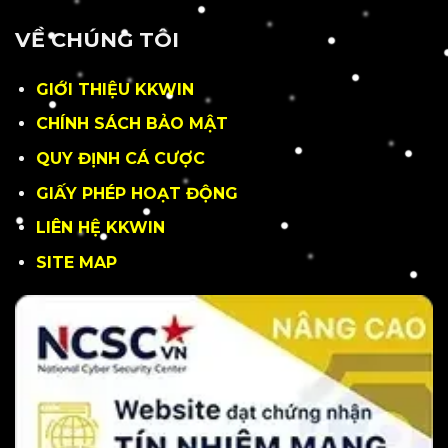
VỀ CHÚNG TÔI
GIỚI THIỆU KKWIN
CHÍNH SÁCH BẢO MẬT
QUY ĐỊNH CÁ CƯỢC
GIẤY PHÉP HOẠT ĐỘNG
LIÊN HỆ KKWIN
SITE MAP