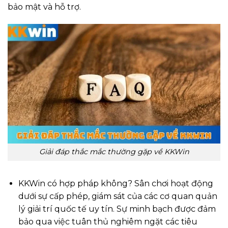
bảo mật và hỗ trợ.
Giải đáp thắc mắc thường gặp về KKWin
KKWin có hợp pháp không? Sân chơi hoạt động
dưới sự cấp phép, giám sát của các cơ quan quản
lý giải trí quốc tế uy tín. Sự minh bạch được đảm
bảo qua việc tuân thủ nghiêm ngặt các tiêu