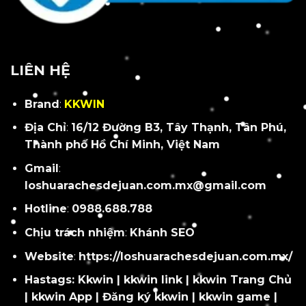
LIÊN HỆ
Brand
:
KKWIN
Địa Chỉ
:
16/12 Đường B3, Tây Thạnh, Tân Phú,
Thành phố Hồ Chí Minh, Việt Nam
Gmail
:
loshuarachesdejuan.com.mx@gmail.com
Hotline
:
0988.688.788
Chịu trách nhiệm
:
Khánh SEO
Website
:
https://loshuarachesdejuan.com.mx/
Hastags: Kkwin | kkwin link | kkwin Trang Chủ
| kkwin App | Đăng ký kkwin | kkwin game |