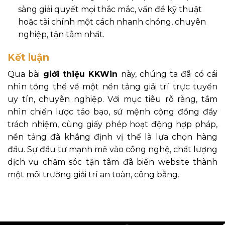
sàng giải quyết mọi thắc mắc, vấn đề kỹ thuật
hoặc tài chính một cách nhanh chóng, chuyên
nghiệp, tận tâm nhất.
Kết luận
Qua bài
giới thiệu KKWin
này, chúng ta đã có cái
nhìn tổng thể về một nền tảng giải trí trực tuyến
uy tín, chuyên nghiệp. Với mục tiêu rõ ràng, tầm
nhìn chiến lược táo bạo, sứ mệnh cộng đồng đầy
trách nhiệm, cùng giấy phép hoạt động hợp pháp,
nền tảng đã khẳng định vị thế là lựa chọn hàng
đầu. Sự đầu tư mạnh mẽ vào công nghệ, chất lượng
dịch vụ chăm sóc tận tâm đã biến website thành
một môi trường giải trí an toàn, công bằng.