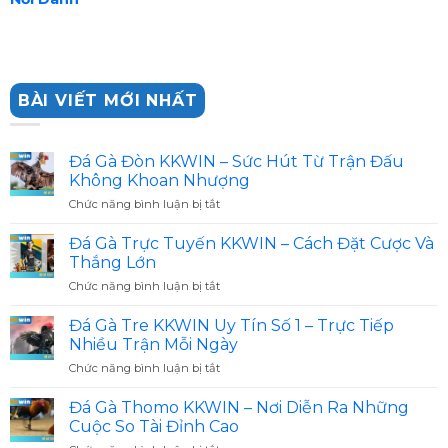
BÀI VIẾT MỚI NHẤT
Đá Gà Đòn KKWIN – Sức Hút Từ Trận Đấu
Không Khoan Nhượng
Chức năng bình luận bị tắt
ở
Đá
Gà
Đá Gà Trực Tuyến KKWIN – Cách Đặt Cược Và
Đòn
Thắng Lớn
KKWIN
Chức năng bình luận bị tắt
ở
–
Đá
Sức
Gà
Đá Gà Tre KKWIN Uy Tín Số 1 – Trực Tiếp
Hút
Trực
Từ
Nhiều Trận Mỗi Ngày
Tuyến
Trận
Chức năng bình luận bị tắt
ở
KKWIN
Đấu
Đá
–
Không
Gà
Đá Gà Thomo KKWIN – Nơi Diễn Ra Những
Cách
Khoan
Tre
Đặt
Cuộc So Tài Đỉnh Cao
Nhượng
KKWIN
Cược