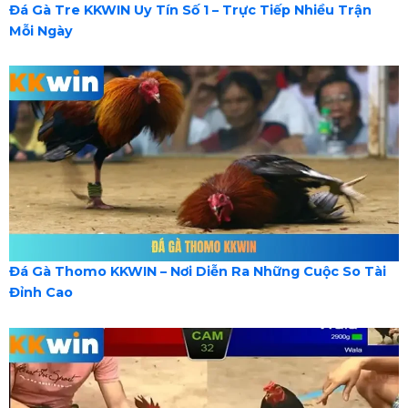
Đá Gà Tre KKWIN Uy Tín Số 1 – Trực Tiếp Nhiều Trận
Mỗi Ngày
Đá Gà Thomo KKWIN – Nơi Diễn Ra Những Cuộc So Tài
Đỉnh Cao