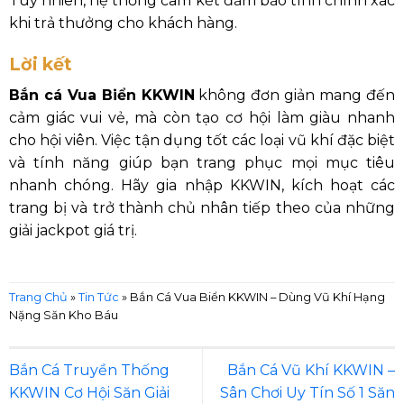
Tuy nhiên, hệ thống cam kết đảm bảo tính chính xác
khi trả thưởng cho khách hàng.
Lời kết
Bắn cá Vua Biển KKWIN
không đơn giản mang đến
cảm giác vui vẻ, mà còn tạo cơ hội làm giàu nhanh
cho hội viên. Việc tận dụng tốt các loại vũ khí đặc biệt
và tính năng giúp bạn trang phục mọi mục tiêu
nhanh chóng. Hãy gia nhập KKWIN, kích hoạt các
trang bị và trở thành chủ nhân tiếp theo của những
giải jackpot giá trị.
Trang Chủ
»
Tin Tức
»
Bắn Cá Vua Biển KKWIN – Dùng Vũ Khí Hạng
Nặng Săn Kho Báu
Bắn Cá Truyền Thống
Bắn Cá Vũ Khí KKWIN –
KKWIN Cơ Hội Săn Giải
Sân Chơi Uy Tín Số 1 Săn