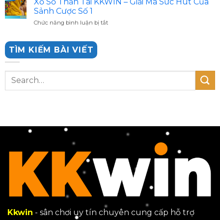
Xổ Số Thần Tài KKWIN – Giải Mã Sức Hút Của
Cuộc
Cựa
So
Sảnh Cược Số 1
Sắt
Tài
Chức năng bình luận bị tắt
ở
KKWIN
Nhanh
Xổ
–
Gọn
Số
Những
Đầy
Thần
TÌM KIẾM BÀI VIẾT
Trận
Hấp
Tài
So
Dẫn
KKWIN
Tài
–
Không
Giải
Thể
Mã
Bỏ
Sức
Lỡ
Hút
Của
Sảnh
Cược
Số
1
Kkwin
- sân chơi uy tín chuyên cung cấp hỗ trợ