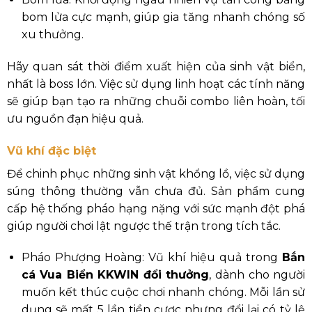
bom lửa cực mạnh, giúp gia tăng nhanh chóng số
xu thưởng.
Hãy quan sát thời điểm xuất hiện của sinh vật biển,
nhất là boss lớn. Việc sử dụng linh hoạt các tính năng
sẽ giúp bạn tạo ra những chuỗi combo liên hoàn, tối
ưu nguồn đạn hiệu quả.
Vũ khí đặc biệt
Để chinh phục những sinh vật khổng lồ, việc sử dụng
súng thông thường vẫn chưa đủ. Sản phẩm cung
cấp hệ thống pháo hạng nặng với sức mạnh đột phá
giúp người chơi lật ngược thế trận trong tích tắc.
Pháo Phượng Hoàng: Vũ khí hiệu quả trong
Bắn
cá Vua Biển KKWIN đổi thưởng
, dành cho người
muốn kết thúc cuộc chơi nhanh chóng. Mỗi lần sử
dụng sẽ mất 5 lần tiền cược nhưng đổi lại có tỷ lệ