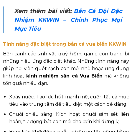
Xem thêm bài viết:
Bắn Cá Đội Đặc
Nhiệm KKWIN – Chinh Phục Mọi
Mục Tiêu
Tính năng đặc biệt trong bắn cá vua biển KKWIN
Bên cạnh các sinh vật quý hiếm, game còn trang bị
những hiệu ứng đặc biệt khác. Những tính năng này
giúp hội viên quét sạch con mồi nhỏ hoặc ứng dụng
linh hoạt
kinh nghiệm săn cá Vua Biển
mà không
tốn quá nhiều đạn.
Xoáy nước: Tạo lực hút mạnh mẽ, cuốn tất cả mục
tiêu vào trung tâm để tiêu diệt một cách dễ dàng.
Chuỗi chiếu sáng: Kích hoạt chuỗi sấm sét liên
hoàn, tự động bắt con mồi cho đến khi dừng lại.
Bom lửa: Khởi động ngẫu nhiên vụ tấn công bằng