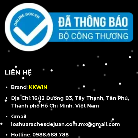
LIÊN HỆ
Brand
:
KKWIN
Địa Chỉ
:
16/12 Đường B3, Tây Thạnh, Tân Phú,
Thành phố Hồ Chí Minh, Việt Nam
Gmail
:
loshuarachesdejuan.com.mx@gmail.com
Hotline
:
0988.688.788