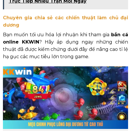
Trực Tiếp Nhiều Trận Mỗi Ngày
Chuyên gia chia sẻ các chiến thuật làm chủ đại
dương
Bạn muốn tối ưu hóa lợi nhuận khi tham gia
bắn cá
online KKWIN
? Hãy áp dụng ngay những chiến
thuật đã được kiểm chứng dưới đây để nâng cao tỉ lệ
hạ gục các mục tiêu lớn trong game.