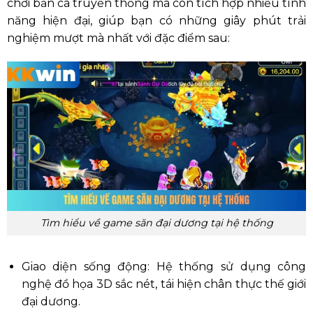
chơi bắn cá truyền thống mà còn tích hợp nhiều tính
năng hiện đại, giúp bạn có những giây phút trải
nghiệm mượt mà nhất với đặc điểm sau:
Tìm hiểu về game săn đại dương tại hệ thống
Giao diện sống động: Hệ thống sử dụng công
nghệ đồ họa 3D sắc nét, tái hiện chân thực thế giới
đại dương.