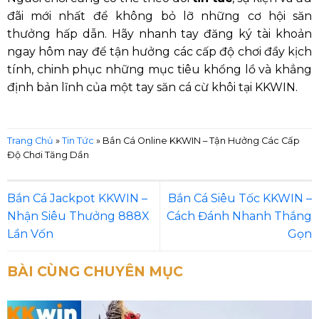
đãi mới nhất để không bỏ lỡ những cơ hội săn
thưởng hấp dẫn. Hãy nhanh tay đăng ký tài khoản
ngay hôm nay để tận hưởng các cấp độ chơi đầy kịch
tính, chinh phục những mục tiêu khổng lồ và khẳng
định bản lĩnh của một tay săn cá cừ khôi tại KKWIN.
Trang Chủ
»
Tin Tức
»
Bắn Cá Online KKWIN – Tận Hưởng Các Cấp
Độ Chơi Tăng Dần
Bắn Cá Jackpot KKWIN –
Bắn Cá Siêu Tốc KKWIN –
Nhận Siêu Thưởng 888X
Cách Đánh Nhanh Thắng
Lần Vốn
Gọn
BÀI CÙNG CHUYÊN MỤC