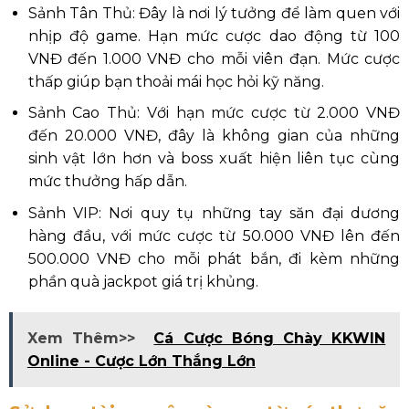
Sảnh Tân Thủ: Đây là nơi lý tưởng để làm quen với
nhịp độ game. Hạn mức cược dao động từ 100
VNĐ đến 1.000 VNĐ cho mỗi viên đạn. Mức cược
thấp giúp bạn thoải mái học hỏi kỹ năng.
Sảnh Cao Thủ: Với hạn mức cược từ 2.000 VNĐ
đến 20.000 VNĐ, đây là không gian của những
sinh vật lớn hơn và boss xuất hiện liên tục cùng
mức thưởng hấp dẫn.
Sảnh VIP: Nơi quy tụ những tay săn đại dương
hàng đầu, với mức cược từ 50.000 VNĐ lên đến
500.000 VNĐ cho mỗi phát bắn, đi kèm những
phần quà jackpot giá trị khủng.
Xem Thêm>>
Cá Cược Bóng Chày KKWIN
Online - Cược Lớn Thắng Lớn