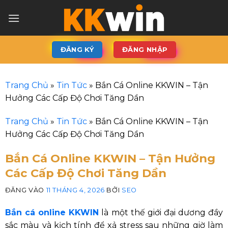
ĐĂNG KÝ
ĐĂNG NHẬP
Trang Chủ
»
Tin Tức
»
Bắn Cá Online KKWIN – Tận
Hưởng Các Cấp Độ Chơi Tăng Dần
Trang Chủ
»
Tin Tức
»
Bắn Cá Online KKWIN – Tận
Hưởng Các Cấp Độ Chơi Tăng Dần
Bắn Cá Online KKWIN – Tận Hưởng
Các Cấp Độ Chơi Tăng Dần
ĐĂNG VÀO
11 THÁNG 4, 2026
BỞI
SEO
Bắn cá online KKWIN
là một thế giới đại dương đầy
sắc màu và kịch tính để xả stress sau những giờ làm