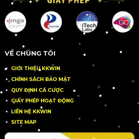
VỀ CHÚNG TÔI
GIỚI THIỆU KKWIN
CHÍNH SÁCH BẢO MẬT
QUY ĐỊNH CÁ CƯỢC
GIẤY PHÉP HOẠT ĐỘNG
LIÊN HỆ KKWIN
SITE MAP