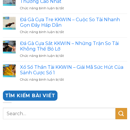
Thưởng Cao Nhất
Đỉnh
KKWIN
Cao,
Cao
Chức năng bình luận bị tắt
ở
–
Live
Đá
Thưởng
4K
gà
Đá Gà Cựa Tre KKWIN – Cuộc So Tài Nhanh
Cao,
Sắc
Myanmar
Trận
Gọn Đầy Hấp Dẫn
Nét
KKWIN
Hùng
Chức năng bình luận bị tắt
ở
–
Kê
Đá
Cược
Nổi
Gà
Đá Gà Cựa Sắt KKWIN – Những Trận So Tài
Chuẩn
Danh
Cựa
Nhận
Không Thể Bỏ Lỡ
Tre
Thưởng
Chức năng bình luận bị tắt
ở
KKWIN
Cao
Đá
–
Nhất
Gà
Xổ Số Thần Tài KKWIN – Giải Mã Sức Hút Của
Cuộc
Cựa
So
Sảnh Cược Số 1
Sắt
Tài
Chức năng bình luận bị tắt
ở
KKWIN
Nhanh
Xổ
–
Gọn
Số
Những
Đầy
Thần
TÌM KIẾM BÀI VIẾT
Trận
Hấp
Tài
So
Dẫn
KKWIN
Tài
–
Không
Giải
Thể
Mã
Bỏ
Sức
Lỡ
Hút