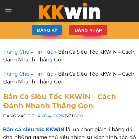
ĐĂNG KÝ
ĐĂNG NHẬP
Trang Chủ
»
Tin Tức
»
Bắn Cá Siêu Tốc KKWIN – Cách
Đánh Nhanh Thắng Gọn
Trang Chủ
»
Tin Tức
»
Bắn Cá Siêu Tốc KKWIN – Cách
Đánh Nhanh Thắng Gọn
Bắn Cá Siêu Tốc KKWIN – Cách
Đánh Nhanh Thắng Gọn
ĐĂNG VÀO
11 THÁNG 4, 2026
BỞI
SEO
Bắn cá siêu tốc KKWIN
là lựa chọn giải trí hàng đầu
cho những game thủ yêu thích sự kịch tính, tốc độ