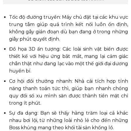
Tốc độ đường truyền: Máy chủ đặt tại các khu vực
trung tâm giúp quá trình kết nối luôn ổn định,
không gây gián đoạn dù bạn đang ở trong những
giây phút quyết định.
Đồ họa 3D ấn tượng: Các loài sinh vật biển được
thiết kế với hiệu ứng bắt mắt, mang lại cảm giác
chân thật như đang lạc vào một thế giới đại dương
huyền bí.
Cơ hội đổi thưởng nhanh: Nhà cái tích hợp tính
năng thanh toán tức thì, giúp bạn nhanh chóng
quy đổi số xu mình săn được thành tiền mặt chỉ
trong ít phút.
Sự đa dạng: Bạn sẽ thấy hàng trăm loại cá khác
nhau bơi lội, từ những loài nhỏ lẻ cho đến những
Boss khủng mang theo khối tài sản khổng lồ.