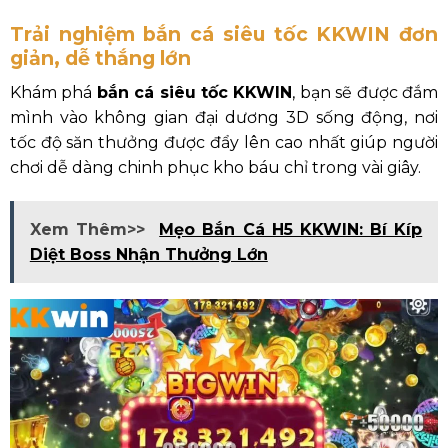
Trải nghiệm bắn cá siêu tốc KKWIN đơn
giản, dễ thắng lớn
Khám phá
bắn cá siêu tốc KKWIN
, bạn sẽ được đắm
mình vào không gian đại dương 3D sống động, nơi
tốc độ săn thưởng được đẩy lên cao nhất giúp người
chơi dễ dàng chinh phục kho báu chỉ trong vài giây.
Xem Thêm>>
Mẹo Bắn Cá H5 KKWIN: Bí Kíp
Diệt Boss Nhận Thưởng Lớn