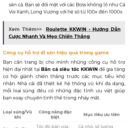
săn cá. Bạn sẽ đối mặt với các Boss khổng lồ như Cá
Voi Xanh, Long Vương với hệ số từ 100x đến 1000x.
Xem Thêm>>
Roulette KKWIN - Hướng Dẫn
Cược Nhanh Và Mẹo Chiến Thắng
Công cụ hỗ trợ đi săn hiệu quả trong game
Bạn cần trang bị cho mình những công cụ hỗ trợ
hiện đại nhất tại
Bắn cá siêu tốc KKWIN
để gia tăng
cơ hội giành chiến thắng trước các mục tiêu khó
nhằn. Nhà cái đã thiết kế hệ thống vũ khí đa dạng,
mỗi loại súng đều có những đặc tính ưu việt giúp
bạn xoay chuyển tình thế trong nháy mắt.
Loại súng/Vũ
Công năng đặc
Mục tiêu ưu tiên
khí
biệt
Tốc độ bắn vừa
Cá nhỏ, số lượng