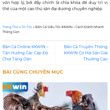
vốn hợp lý, bởi đây chính là chìa khóa để duy trì vị
thế của một cao thủ săn đại dương chuyên nghiệp.
Trang Chủ
»
Tin Tức
»
Bắn Cá Siêu Tốc KKWIN – Cách Đánh Nhanh
Thắng Gọn
Bắn Cá Online KKWIN –
Bắn Cá Truyền Thống
Tận Hưởng Các Cấp Độ
KKWIN Cơ Hội Săn Giải
Chơi Tăng Dần
Thưởng Cao
BÀI CÙNG CHUYÊN MỤC