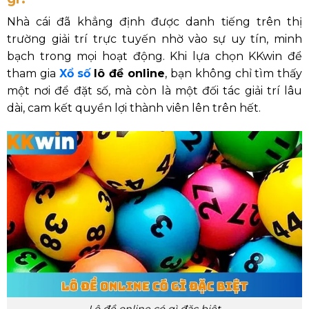
Nhà cái đã khẳng định được danh tiếng trên thị
trường giải trí trực tuyến nhờ vào sự uy tín, minh
bạch trong mọi hoạt động. Khi lựa chọn KKwin để
tham gia
Xổ số
lô đề online
, bạn không chỉ tìm thấy
một nơi để đặt số, mà còn là một đối tác giải trí lâu
dài, cam kết quyền lợi thành viên lên trên hết.
Lô đề online có gì đặc biệt