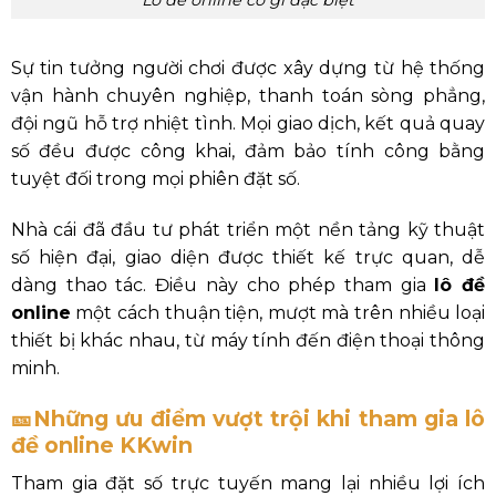
Sự tin tưởng người chơi được xây dựng từ hệ thống
vận hành chuyên nghiệp, thanh toán sòng phẳng,
đội ngũ hỗ trợ nhiệt tình. Mọi giao dịch, kết quả quay
số đều được công khai, đảm bảo tính công bằng
tuyệt đối trong mọi phiên đặt số.
Nhà cái đã đầu tư phát triển một nền tảng kỹ thuật
số hiện đại, giao diện được thiết kế trực quan, dễ
dàng thao tác. Điều này cho phép tham gia
lô đề
online
một cách thuận tiện, mượt mà trên nhiều loại
thiết bị khác nhau, từ máy tính đến điện thoại thông
minh.
🎫Những ưu điểm vượt trội khi tham gia lô
đề online KKwin
Tham gia đặt số trực tuyến mang lại nhiều lợi ích