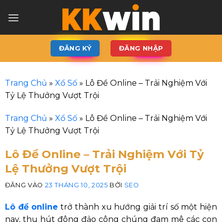
ĐĂNG KÝ
ĐĂNG NHẬP
Trang Chủ
»
Xổ Số
»
Lô Đề Online – Trải Nghiệm Với
Tỷ Lệ Thưởng Vượt Trội
Trang Chủ
»
Xổ Số
»
Lô Đề Online – Trải Nghiệm Với
Tỷ Lệ Thưởng Vượt Trội
Lô Đề Online – Trải Nghiệm Với Tỷ
Lệ Thưởng Vượt Trội
ĐĂNG VÀO
23 THÁNG 10, 2025
BỞI
SEO
Lô đề online
trở thành xu hướng giải trí số một hiện
nay, thu hút đông đảo công chúng đam mê các con