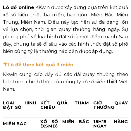
Lô đề online
KKwin được xây dựng dựa trên kết quả
xổ số kiến thiết ba miền, bao gồm Miền Bắc, Miền
Trung, Miền Nam. Điều này tạo nên sự đa dạng lớn
về lựa chọn, thời gian quay thưởng hàng ngày. Sự
phong phú về loại hình đặt số là một điểm mạnh. Sau
đây, chúng ta sẽ đi sâu vào các hình thức đặt số phổ
biến cùng tỷ lệ thưởng hấp dẫn được áp dụng.
🌴Lô đề theo kết quả 3 miền
KKwin cung cấp đầy đủ các đài quay thưởng theo
lịch trình chính thức của công ty xổ số kiến thiết Việt
Nam.
LOẠI HÌNH
KẾT QUẢ THAM
GIỜ QUAY
ĐẶT SỐ
CHIẾU
THƯỞNG
XỔ SỐ MIỀN BẮC
18H15 HÀNG
MIỀN BẮC
(XSMB)
NGÀY