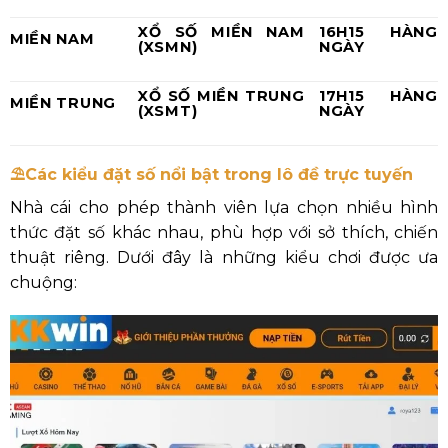
XỔ SỐ MIỀN NAM
16H15 HÀNG
MIỀN NAM
(XSMN)
NGÀY
XỔ SỐ MIỀN TRUNG
17H15 HÀNG
MIỀN TRUNG
(XSMT)
NGÀY
⛱️Các kiểu đặt số nổi bật trong lô đề trực tuyến
Nhà cái cho phép thành viên lựa chọn nhiều hình
thức đặt số khác nhau, phù hợp với sở thích, chiến
thuật riêng. Dưới đây là những kiểu chơi được ưa
chuộng: