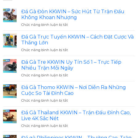
Đá Gà Đòn KKWIN – Sức Hút Từ Trận Đấu
Không Khoan Nhượng
Chức năng bình luận bị tắt
ở
Đá
Gà
Đá Gà Trực Tuyến KKWIN – Cách Đặt Cược Và
Đòn
Thắng Lớn
KKWIN
Chức năng bình luận bị tắt
ở
–
Đá
Sức
Gà
Đá Gà Tre KKWIN Uy Tín Số 1 – Trực Tiếp
Hút
Trực
Từ
Nhiều Trận Mỗi Ngày
Tuyến
Trận
Chức năng bình luận bị tắt
ở
KKWIN
Đấu
Đá
–
Không
Gà
Đá Gà Thomo KKWIN – Nơi Diễn Ra Những
Cách
Khoan
Tre
Đặt
Cuộc So Tài Đỉnh Cao
Nhượng
KKWIN
Cược
Chức năng bình luận bị tắt
ở
Uy
Và
Đá
Tín
Thắng
Gà
Đá Gà Thailand KKWIN – Trận Đấu Đỉnh Cao,
Số
Lớn
Thomo
1
Live 4K Sắc Nét
KKWIN
–
Chức năng bình luận bị tắt
ở
–
Trực
Đá
Nơi
Tiếp
Gà
Đá gà Philippines KKWIN – Thưởng Cao, Trận
Diễn
Nhiều