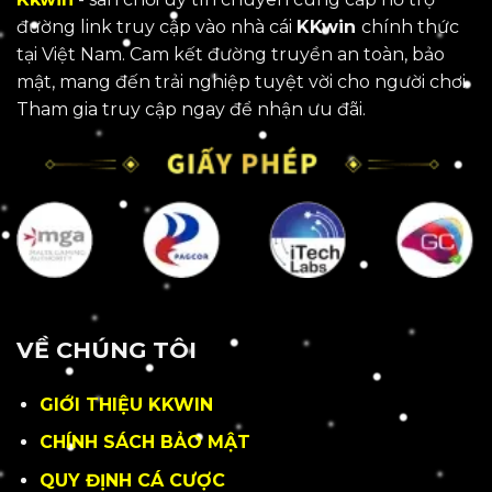
đường link truy cập vào nhà cái
KKwin
chính thức
tại Việt Nam. Cam kết đường truyền an toàn, bảo
mật, mang đến trải nghiệp tuyệt vời cho người chơi.
Tham gia truy cập ngay để nhận ưu đãi.
VỀ CHÚNG TÔI
GIỚI THIỆU KKWIN
CHÍNH SÁCH BẢO MẬT
QUY ĐỊNH CÁ CƯỢC