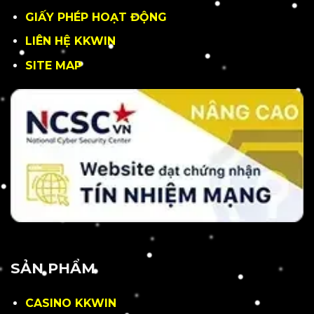
GIẤY PHÉP HOẠT ĐỘNG
LIÊN HỆ KKWIN
SITE MAP
SẢN PHẨM
CASINO KKWIN