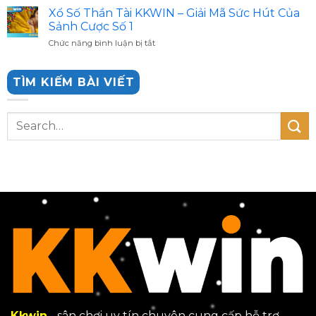
Nhất
Gà
Xổ Số Thần Tài KKWIN – Giải Mã Sức Hút Của
Cuộc
Cựa
So
Sảnh Cược Số 1
Sắt
Tài
Chức năng bình luận bị tắt
ở
KKWIN
Nhanh
Xổ
–
Gọn
Số
Những
Đầy
Thần
TÌM KIẾM BÀI VIẾT
Trận
Hấp
Tài
So
Dẫn
KKWIN
Tài
–
Không
Giải
Thể
Mã
Bỏ
Sức
Lỡ
Hút
Của
Sảnh
Cược
Số
1
Kkwin
- sân chơi uy tín chuyên cung cấp hỗ trợ