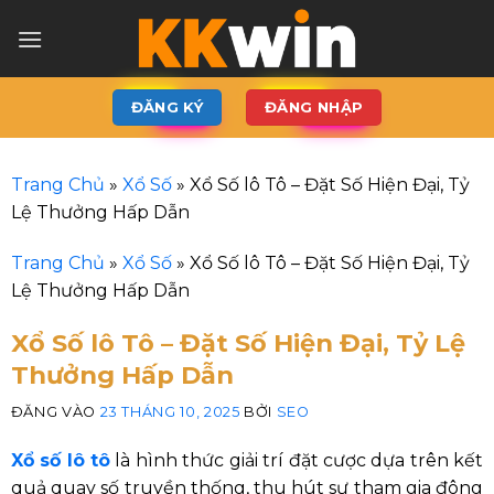
ĐĂNG KÝ
ĐĂNG NHẬP
Trang Chủ
»
Xổ Số
»
Xổ Số lô Tô – Đặt Số Hiện Đại, Tỷ
Lệ Thưởng Hấp Dẫn
Trang Chủ
»
Xổ Số
»
Xổ Số lô Tô – Đặt Số Hiện Đại, Tỷ
Lệ Thưởng Hấp Dẫn
Xổ Số lô Tô – Đặt Số Hiện Đại, Tỷ Lệ
Thưởng Hấp Dẫn
ĐĂNG VÀO
23 THÁNG 10, 2025
BỞI
SEO
Xổ số lô tô
là hình thức giải trí đặt cược dựa trên kết
quả quay số truyền thống, thu hút sự tham gia đông