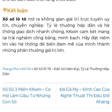
☔Kết luận
Xổ số lô tô
mở ra không gian giải trí trực tuyến uy
tín, chuyên nghiệp. Tỷ lệ thưởng hấp dẫn và hệ
thống giao dịch nhanh chóng, KKwin cam kết mang
lại trải nghiệm công bằng, minh bạch. Hãy đặt niềm
tin vào hệ thống để biến đam mê của mình thành
những phần thưởng giá trị lớn.
Trang Chủ
»
Xổ Số
»
Xổ Số lô Tô – Đặt Số Hiện Đại, Tỷ Lệ Thưởng Hấp
Dẫn
Xổ Số 3 Miền KKwin – Cơ
Đá Gà Mỹ – Đỉnh Cao Của
Hội Làm Giàu Từ Những
Nghệ Thuật Thi Đấu Đối
Con Số
Kháng