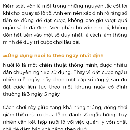
Kiểm soát vốn là một trong những nguyên tắc cốt lõi
khi chơi quay số lô tô. Anh em nên xác định rõ ràng số
tiền sẽ dùng để đặt cược, không bao giờ vượt quá
ngân sách đã định. Việc phân bổ vốn hợp lý, không
dồn hết tiền vào một số duy nhất là cách làm thông
minh để duy trì cuộc chơi lâu dài.
🐢Ứng dụng nuôi lô theo ngày nhất định
Nuôi lô là một chiến thuật thông minh, được nhiều
dân chuyên nghiệp sử dụng. Thay vì đặt cược ngẫu
nhiên mỗi ngày, hãy chọn một cặp số ưng ý, sau đó
đặt cược liên tục theo một khung ngày cố định
thường là 3 ngày, 5 ngày.
Cách chơi này giúp tăng khả năng trúng, đồng thời
giảm thiểu rủi ro thua lỗ do đánh số ngẫu hứng. Tuy
nhiên cần kết hợp nuôi lô với việc quản lý vốn chặt
chẽ để đảm bảo khả năng theo đuổi.