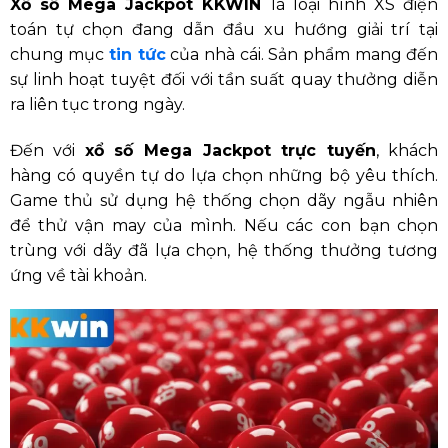
Xổ số Mega Jackpot KKWIN
là loại hình XS điện
toán tự chọn đang dẫn đầu xu hướng giải trí tại
chung mục
tin tức
của nhà cái. Sản phẩm mang đến
sự linh hoạt tuyệt đối với tần suất quay thưởng diễn
ra liên tục trong ngày.
Đến với
xổ số Mega Jackpot trực tuyến
, khách
hàng có quyền tự do lựa chọn những bộ yêu thích.
Game thủ sử dụng hệ thống chọn dãy ngẫu nhiên
để thử vận may của mình. Nếu các con bạn chọn
trùng với dãy đã lựa chọn, hệ thống thưởng tương
ứng về tài khoản.