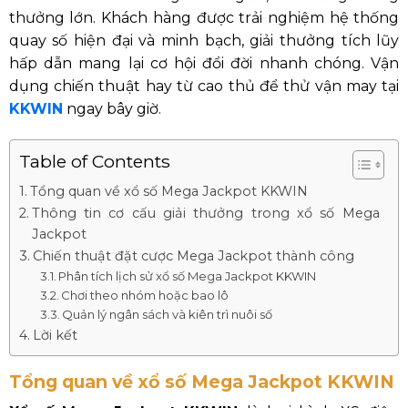
thưởng lớn. Khách hàng được trải nghiệm hệ thống
quay số hiện đại và minh bạch, giải thưởng tích lũy
hấp dẫn mang lại cơ hội đổi đời nhanh chóng. Vận
dụng chiến thuật hay từ cao thủ để thử vận may tại
KKWIN
ngay bây giờ.
Table of Contents
Tổng quan về xổ số Mega Jackpot KKWIN
Thông tin cơ cấu giải thưởng trong xổ số Mega
Jackpot
Chiến thuật đặt cược Mega Jackpot thành công
Phân tích lịch sử xổ số Mega Jackpot KKWIN
Chơi theo nhóm hoặc bao lô
Quản lý ngân sách và kiên trì nuôi số
Lời kết
Tổng quan về xổ số Mega Jackpot KKWIN