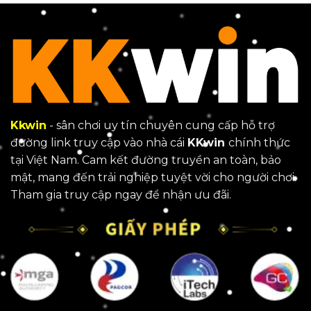
Cược
Số
1
Kkwin
- sân chơi uy tín chuyên cung cấp hỗ trợ
đường link truy cập vào nhà cái
KKwin
chính thức
tại Việt Nam. Cam kết đường truyền an toàn, bảo
mật, mang đến trải nghiệp tuyệt vời cho người chơi.
Tham gia truy cập ngay để nhận ưu đãi.