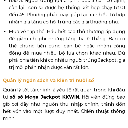
Bao 5: Người dùng lựa chọn trước 5 con cố định,
còn lại 1 con sẽ được hệ thống kết hợp chạy từ 01
đến 45. Phương pháp này giúp tạo ra nhiều tổ hợp
nhằm gia tăng cơ hội trúng các giải thưởng phụ.
Mua vé tập thể: Hầu hết cao thủ thường áp dụng
để giảm chi phí nhưng tăng tỷ lệ thắng. Bạn có
thể chung tiền cùng bạn bè hoặc nhóm cộng
đồng để mua nhiều bộ lựa chọn khác nhau. Dù
phải chia tiền khi có nhiều người trúng Jackpot, giá
trị mỗi phần nhận được vẫn rất lớn.
Quản lý ngân sách và kiên trì nuôi số
Quản lý tốt tài chính là yếu tố rất quan trọng khi đầu
tư
xổ số Mega Jackpot KKWIN
. Hội viên đừng bao
giờ coi đây như nguồn thu nhập chính, tránh dồn
hết vốn vào một lượt duy nhất. Chiến thuật thông
minh: