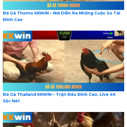
Đá Gà Thomo KKWIN – Nơi Diễn Ra Những Cuộc So Tài
Đỉnh Cao
Đá Gà Thailand KKWIN – Trận Đấu Đỉnh Cao, Live 4K
Sắc Nét