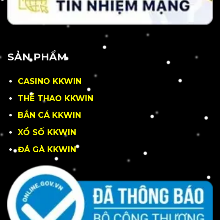
SẢN PHẨM
CASINO KKWIN
THỂ THAO KKWIN
BẮN CÁ KKWIN
XỔ SỐ KKWIN
ĐÁ GÀ KKWIN