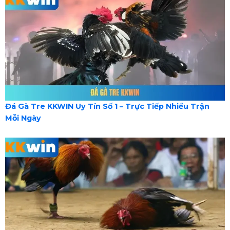
Đá Gà Tre KKWIN Uy Tín Số 1 – Trực Tiếp Nhiều Trận
Mỗi Ngày