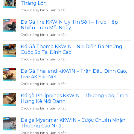
Đòn
Thắng Lớn
KKWIN
Chức năng bình luận bị tắt
ở
–
Đá
Sức
Gà
Đá Gà Tre KKWIN Uy Tín Số 1 – Trực Tiếp
Hút
Trực
Từ
Nhiều Trận Mỗi Ngày
Tuyến
Trận
Chức năng bình luận bị tắt
ở
KKWIN
Đấu
Đá
–
Không
Gà
Đá Gà Thomo KKWIN – Nơi Diễn Ra Những
Cách
Khoan
Tre
Đặt
Cuộc So Tài Đỉnh Cao
Nhượng
KKWIN
Cược
Chức năng bình luận bị tắt
ở
Uy
Và
Đá
Tín
Thắng
Gà
Đá Gà Thailand KKWIN – Trận Đấu Đỉnh Cao,
Số
Lớn
Thomo
1
Live 4K Sắc Nét
KKWIN
–
Chức năng bình luận bị tắt
ở
–
Trực
Đá
Nơi
Tiếp
Gà
Đá gà Philippines KKWIN – Thưởng Cao, Trận
Diễn
Nhiều
Thailand
Ra
Hùng Kê Nổi Danh
Trận
KKWIN
Những
Mỗi
Chức năng bình luận bị tắt
ở
–
Cuộc
Ngày
Đá
Trận
So
gà
Đá gà Myanmar KKWIN – Cược Chuẩn Nhận
Đấu
Tài
Philippines
Đỉnh
Thưởng Cao Nhất
Đỉnh
KKWIN
Cao,
Cao
Chức năng bình luận bị tắt
ở
–