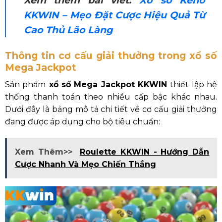
Xem thêm bài viết:
Xổ số Keno
KKWIN – Mẹo Đặt Cược Hiệu Quả Từ
Cao Thủ Lão Làng
Thông tin cơ cấu giải thưởng trong xổ số
Mega Jackpot
Sản phẩm
xổ số Mega Jackpot KKWIN
thiết lập hệ
thống thanh toán theo nhiều cấp bậc khác nhau.
Dưới đây là bảng mô tả chi tiết về cơ cấu giải thưởng
đang được áp dụng cho bộ tiêu chuẩn:
Xem Thêm>>
Roulette KKWIN - Hướng Dẫn
Cược Nhanh Và Mẹo Chiến Thắng