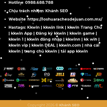
Hotline
:
0988.688.788
Chịu trách nhiệm
:
Khánh SEO
Website
:
https://loshuarachesdejuan.com.mx/
Hastags: Kkwin | kkwin link | kkwin Trang Chủ
| kkwin App | Đăng ký kkwin | kkwin game |
kkwin 1 | kkwin đăng nhập | kkwinn | kk win |
kkwin vip | kkwin DEAL | kkwin.com | nhà cái
kkwin | trang chủ kkwin | tải app kkwin
Copyright 2026 ©
Khánh SEO