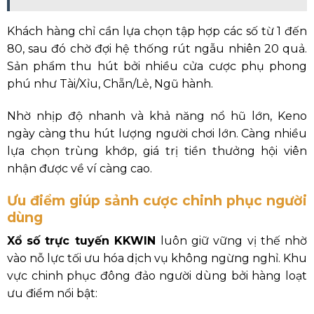
Khách hàng chỉ cần lựa chọn tập hợp các số từ 1 đến
80, sau đó chờ đợi hệ thống rút ngẫu nhiên 20 quả.
Sản phẩm thu hút bởi nhiều cửa cược phụ phong
phú như Tài/Xỉu, Chẵn/Lẻ, Ngũ hành.
Nhờ nhịp độ nhanh và khả năng nổ hũ lớn, Keno
ngày càng thu hút lượng người chơi lớn. Càng nhiều
lựa chọn trùng khớp, giá trị tiền thưởng hội viên
nhận được về ví càng cao.
Ưu điểm giúp sảnh cược chinh phục người
dùng
Xổ số trực tuyến KKWIN
luôn giữ vững vị thế nhờ
vào nỗ lực tối ưu hóa dịch vụ không ngừng nghỉ. Khu
vực chinh phục đông đảo người dùng bởi hàng loạt
ưu điểm nổi bật: