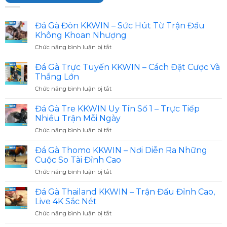
Đá Gà Đòn KKWIN – Sức Hút Từ Trận Đấu
Không Khoan Nhượng
Chức năng bình luận bị tắt
ở
Đá
Gà
Đá Gà Trực Tuyến KKWIN – Cách Đặt Cược Và
Đòn
Thắng Lớn
KKWIN
Chức năng bình luận bị tắt
ở
–
Đá
Sức
Gà
Đá Gà Tre KKWIN Uy Tín Số 1 – Trực Tiếp
Hút
Trực
Từ
Nhiều Trận Mỗi Ngày
Tuyến
Trận
Chức năng bình luận bị tắt
ở
KKWIN
Đấu
Đá
–
Không
Gà
Đá Gà Thomo KKWIN – Nơi Diễn Ra Những
Cách
Khoan
Tre
Đặt
Cuộc So Tài Đỉnh Cao
Nhượng
KKWIN
Cược
Chức năng bình luận bị tắt
ở
Uy
Và
Đá
Tín
Thắng
Gà
Đá Gà Thailand KKWIN – Trận Đấu Đỉnh Cao,
Số
Lớn
Thomo
1
Live 4K Sắc Nét
KKWIN
–
Chức năng bình luận bị tắt
ở
–
Trực
Đá
Nơi
Tiếp