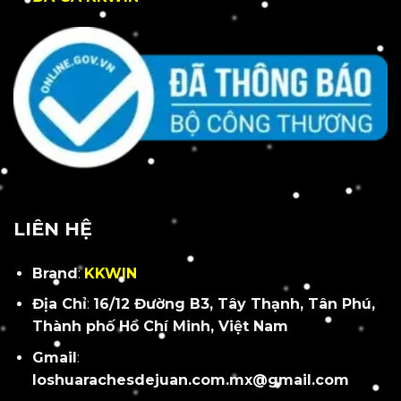
LIÊN HỆ
Brand
:
KKWIN
Địa Chỉ
:
16/12 Đường B3, Tây Thạnh, Tân Phú,
Thành phố Hồ Chí Minh, Việt Nam
Gmail
:
loshuarachesdejuan.com.mx@gmail.com