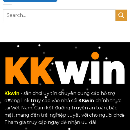
Tài
So
Dẫn
KKWIN
Tài
–
Không
Giải
Thể
Mã
Bỏ
Sức
Lỡ
Hút
Của
Sảnh
Cược
Số
1
Kkwin
- sân chơi uy tín chuyên cung cấp hỗ trợ
đường link truy cập vào nhà cái
KKwin
chính thức
tại Việt Nam. Cam kết đường truyền an toàn, bảo
mật, mang đến trải nghiệp tuyệt vời cho người chơi.
Tham gia truy cập ngay để nhận ưu đãi.