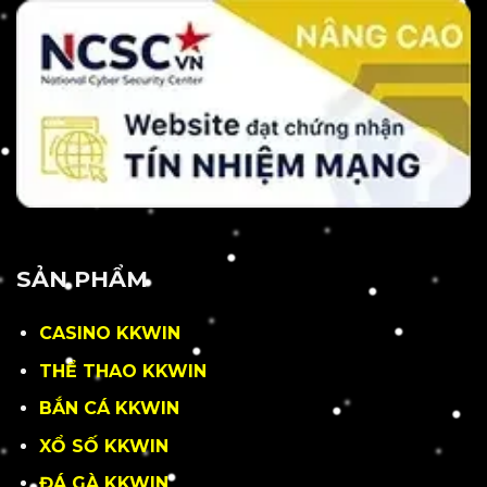
SẢN PHẨM
CASINO KKWIN
THỂ THAO KKWIN
BẮN CÁ KKWIN
XỔ SỐ KKWIN
ĐÁ GÀ KKWIN