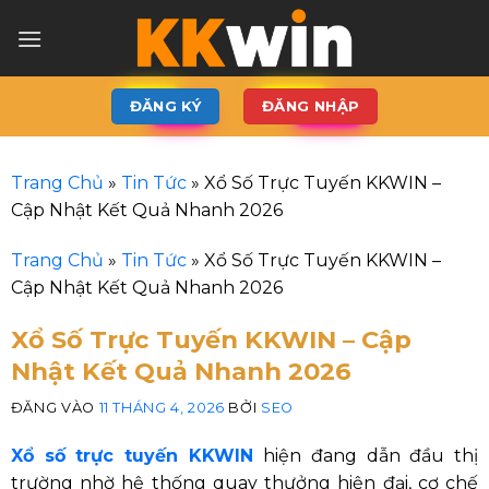
ĐĂNG KÝ
ĐĂNG NHẬP
Trang Chủ
»
Tin Tức
»
Xổ Số Trực Tuyến KKWIN –
Cập Nhật Kết Quả Nhanh 2026
Trang Chủ
»
Tin Tức
»
Xổ Số Trực Tuyến KKWIN –
Cập Nhật Kết Quả Nhanh 2026
Xổ Số Trực Tuyến KKWIN – Cập
Nhật Kết Quả Nhanh 2026
ĐĂNG VÀO
11 THÁNG 4, 2026
BỞI
SEO
Xổ số trực tuyến KKWIN
hiện đang dẫn đầu thị
trường nhờ hệ thống quay thưởng hiện đại, cơ chế