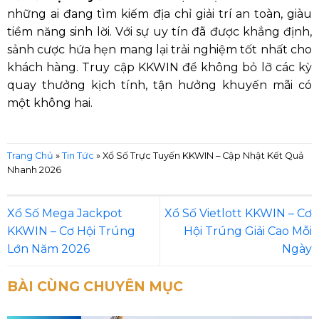
những ai đang tìm kiếm địa chỉ giải trí an toàn, giàu
tiềm năng sinh lời. Với sự uy tín đã được khẳng định,
sảnh cược hứa hẹn mang lại trải nghiệm tốt nhất cho
khách hàng. Truy cập KKWIN để không bỏ lỡ các kỳ
quay thưởng kịch tính, tận hưởng khuyến mãi có
một không hai.
Trang Chủ
»
Tin Tức
»
Xổ Số Trực Tuyến KKWIN – Cập Nhật Kết Quả
Nhanh 2026
Xổ Số Mega Jackpot
Xổ Số Vietlott KKWIN – Cơ
KKWIN – Cơ Hội Trúng
Hội Trúng Giải Cao Mỗi
Lớn Năm 2026
Ngày
BÀI CÙNG CHUYÊN MỤC